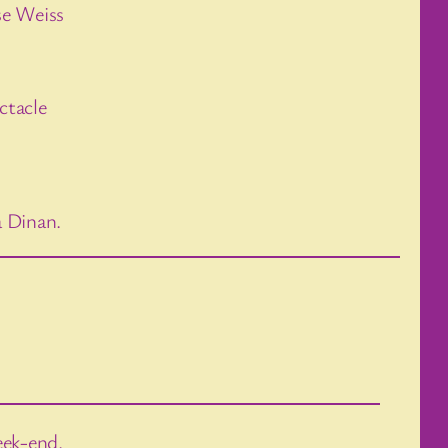
se Weiss
ctacle
à Dinan.
eek-end.