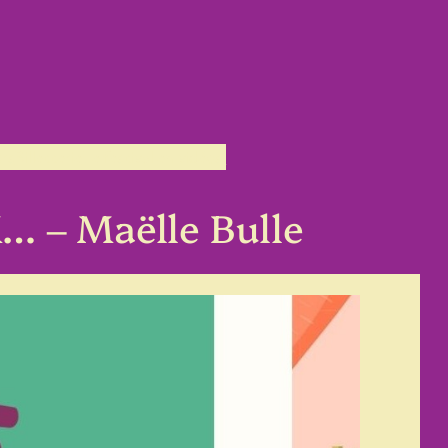
rs
Billetterie
Le festival en vidéos!
 – Maëlle Bulle