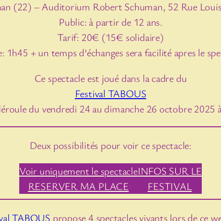
an (22) – Auditorium Robert Schuman, 52 Rue Loui
Public: à partir de 12 ans.
Tarif: 20€ (15€ solidaire)
: 1h45 + un temps d’échanges sera facilité apres le spe
Ce spectacle est joué dans la cadre du
Festival TABOUS
déroule du vendredi 24 au dimanche 26 octobre 2025 
Deux possibilités pour voir ce spectacle:
Voir uniquement le spectacle
INFOS SUR LE
RESERVER MA PLACE
FESTIVAL
ival TABOUS
propose 4 spectacles vivants lors de ce w