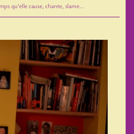
emps qu’elle cause, chante, slame…