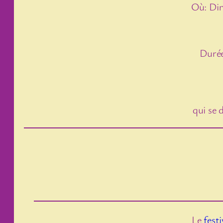
Où: Din
Durée
qui se 
Le
fest