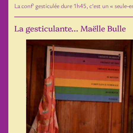
La conf’ gesticulée dure 1h45, c’est un « seule
La gesticulante… Maëlle Bulle